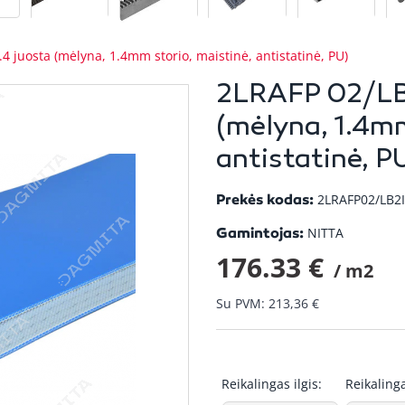
4 juosta (mėlyna, 1.4mm storio, maistinė, antistatinė, PU)
2LRAFP 02/LB2
(mėlyna, 1.4mm
antistatinė, P
Prekės kodas:
2LRAFP02/LB2
Gamintojas:
NITTA
176.33 €
/ m2
Su PVM: 213,36 €
Reikalingas ilgis:
Reikalinga