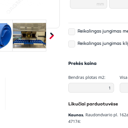
Reikalingas jungimas m
Reikalingas jungimas kl
Foto
Pavadini
Prekės kaina
Bendras plotas m2:
Visa
Anker G00
600W INO
jungtis (m
0.6m)
Likučiai parduotuvėse
Alligator
, Raudondvario pl. 162a
Kaunas
troselis
47174: