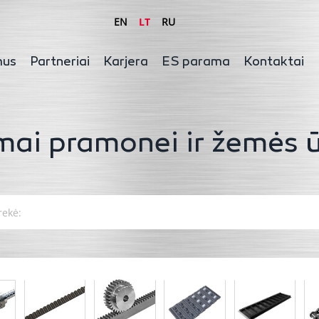
EN
LT
RU
mus
Partneriai
Karjera
ES parama
Kontaktai
mai pramonei ir žemės ū