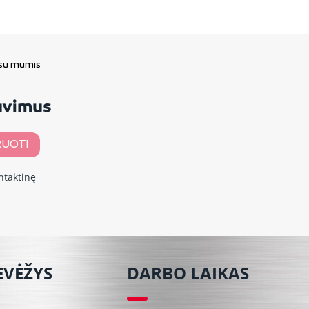
 su mumis
davimus
UOTI
ntaktinę
EVĖŽYS
DARBO LAIKAS