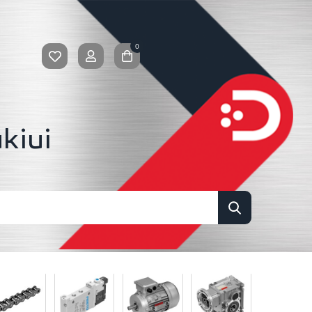
0
kiui