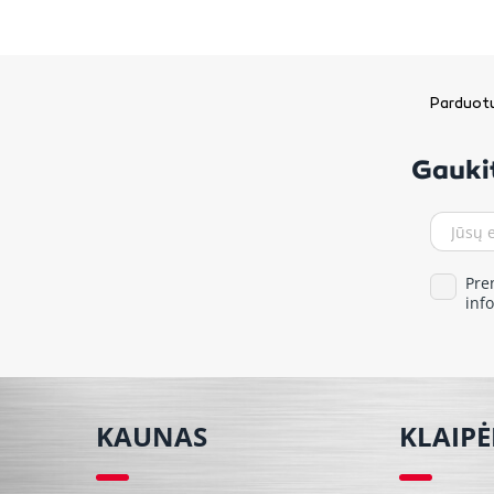
Parduotu
Gaukit
Pre
inf
KAUNAS
KLAIP