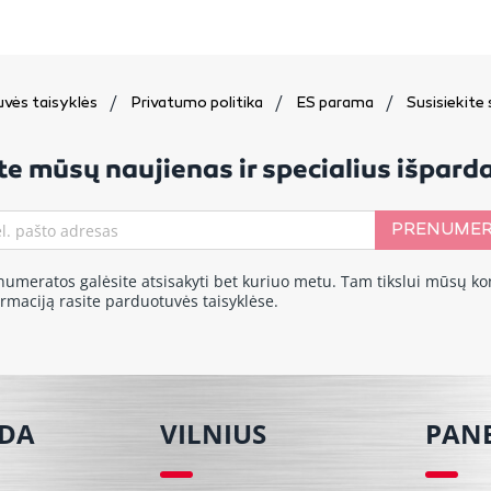
vės taisyklės
Privatumo politika
ES parama
Susisiekite
e mūsų naujienas ir specialius išpar
PRENUMER
numeratos galėsite atsisakyti bet kuriuo metu. Tam tikslui mūsų ko
ormaciją rasite parduotuvės taisyklėse.
ĖDA
VILNIUS
PAN