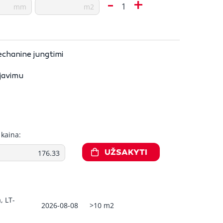
-
+
echanine jungtimi
ijavimu
mas
Sandėlyje
Kaina
Kiekis
 kaina:
-SS-
X
-
+
54,89 €
Sandėlyje
UŽSAKYTI
in
Su pvm: 66,42 €
 NC1-C
-
+
4,96 €
, LT-
Sandėlyje
2026-08-08
>10 m2
Su pvm: 6,00 €