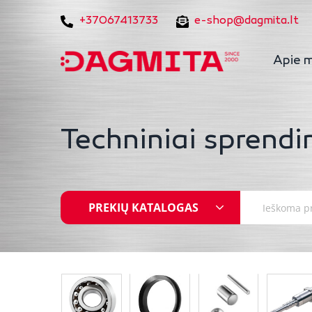
+37067413733
e-shop@dagmita.lt
Apie 
Techniniai sprendi
PREKIŲ KATALOGAS