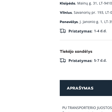
, Mainų g. 31, LT-9410
Klaipėda
Alligator
, Savanorių pr. 193, LT-
Vilnius
NC187-C
troselis
, J. Janonio g. 1, LT-
Panevėžys
Pristatymas:
1-4 d.d.
Alligator 
C troselis
Tiekėjo sandėlys
Alligator 
C INOX 12
Pristatymas:
5-7 d.d.
troselis
Alligator
NCS187-C
APRAŠYMAS
troselis
Alligator
PU TRANSPORTERIO JUOSTOS
NCS62-C 