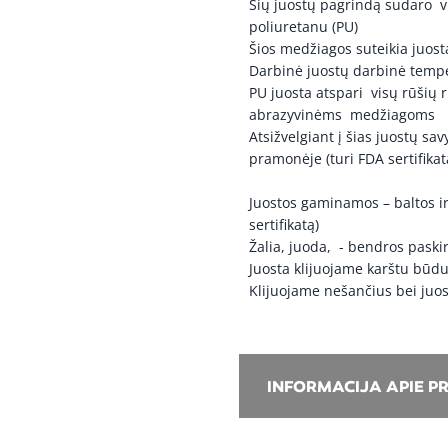
Šių juostų pagrindą sudaro vi
troselis
poliuretanu (PU)
Šios medžiagos suteikia juost
Darbinė juostų darbinė tempe
NC-1000-
PU juosta atspari visų rūšių
troselis
abrazyvinėms medžiagoms
Atsižvelgiant į šias juostų s
NC-800-1
pramonėje (turi FDA sertifika
troselis
Juostos gaminamos – baltos i
sertifikatą)
Žalia, juoda, - bendros paskir
Juosta klijuojame karštu bū
Klijuojame nešančius bei juos
INFORMACIJA APIE P