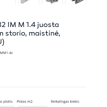
 IM M 1.4 juosta
 storio, maistinė,
U)
IMM1.4x
s plotis:
Plotas m2:
Reikalingas kiekis: