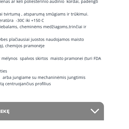
enas ar keli poliesterinio audinio kordai, padengti
Su pvm: 7,99 €
ai tvirtumą , atsparumą smūgiams ir trūkimui.
ratūra -30C iki +150 C
1
-
+
39,55 €
Sandėlyje
 riebalams, cheminėms medžiagoms,trinčiai ir
Su pvm: 47,86 €
avybes plačiausiai juostos naudojamos maisto
-
+
tą), chemijos pramonėje
25,48 €
Sandėlyje
Su pvm: 30,83 €
r mėlynos spalvos skirtos maisto pramonei (turi FDA
ties
du arba jungiame su mechaninėmis jungtimis
tą centruojančius profilius
REKĘ