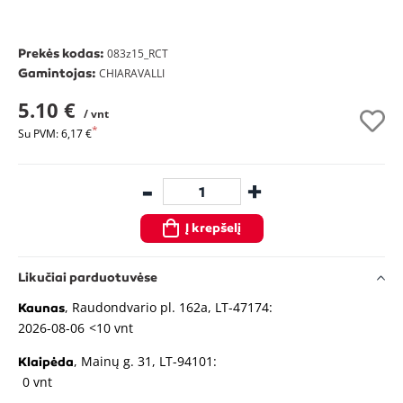
Prekės kodas:
083z15_RCT
Gamintojas:
CHIARAVALLI
5.10 €
/ vnt
Su PVM: 6,17 €
-
+
Į krepšelį
Likučiai parduotuvėse
, Raudondvario pl. 162a, LT-47174:
Kaunas
2026-08-06
<10 vnt
, Mainų g. 31, LT-94101:
Klaipėda
0 vnt