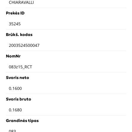
CHIARAVALLI
Prekės ID
35245
Brūkš. kodas
2003524500047
NomNr
083z15_RCT
Svoris neto
0.1600
Svoris bruto
0.1680
Grandinės tipas
083