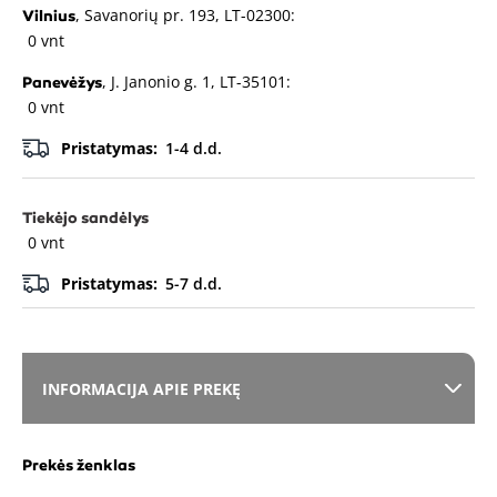
, Savanorių pr. 193, LT-02300:
Vilnius
0 vnt
, J. Janonio g. 1, LT-35101:
Panevėžys
0 vnt
Pristatymas:
1-4 d.d.
Tiekėjo sandėlys
0 vnt
Pristatymas:
5-7 d.d.
INFORMACIJA APIE PREKĘ
Prekės ženklas