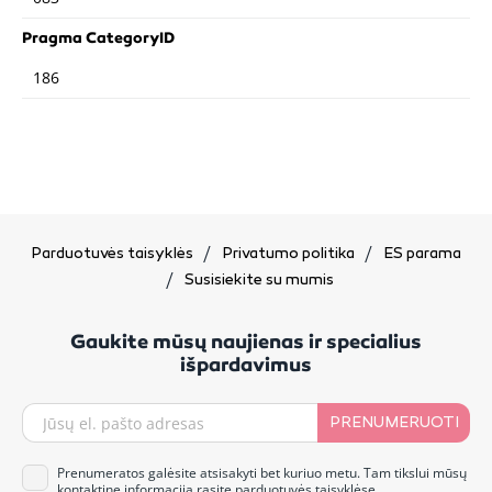
Pragma CategoryID
186
Parduotuvės taisyklės
Privatumo politika
ES parama
Susisiekite su mumis
Gaukite mūsų naujienas ir specialius
išpardavimus
PRENUMERUOTI
Prenumeratos galėsite atsisakyti bet kuriuo metu. Tam tikslui mūsų
kontaktinę informaciją rasite parduotuvės taisyklėse.