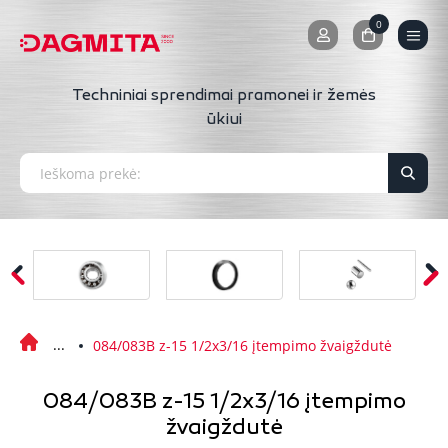
0
0
Techniniai sprendimai pramonei ir žemės
ūkiui
084/083B z-15 1/2x3/16 įtempimo žvaigždutė
084/083B z-15 1/2x3/16 įtempimo
žvaigždutė