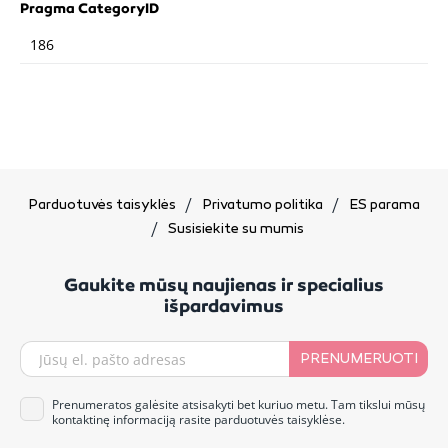
Pragma CategoryID
186
Parduotuvės taisyklės
Privatumo politika
ES parama
Susisiekite su mumis
Gaukite mūsų naujienas ir specialius
išpardavimus
PRENUMERUOTI
Prenumeratos galėsite atsisakyti bet kuriuo metu. Tam tikslui mūsų
kontaktinę informaciją rasite parduotuvės taisyklėse.