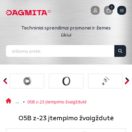
0
0
Techniniai sprendimai pramonei ir žemės
ūkiui
05B z-23 įtempimo žvaigždutė
05B z-23 įtempimo žvaigždutė