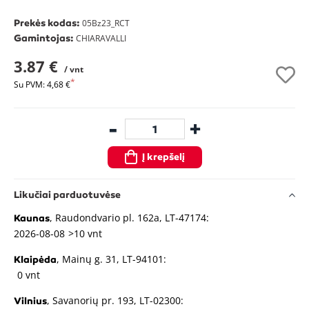
Prekės kodas:
05Bz23_RCT
Gamintojas:
CHIARAVALLI
3.87 €
/ vnt
Su PVM: 4,68 €
-
+
Į krepšelį
Likučiai parduotuvėse
, Raudondvario pl. 162a, LT-47174:
Kaunas
2026-08-08
>10 vnt
, Mainų g. 31, LT-94101:
Klaipėda
0 vnt
, Savanorių pr. 193, LT-02300:
Vilnius