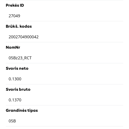
Prekės ID
27049
Brūkš. kodas
2002704900042
NomNr
05Bz23_RCT
Svoris neto
0.1300
Svoris bruto
0.1370
Grandinės tipas
05B