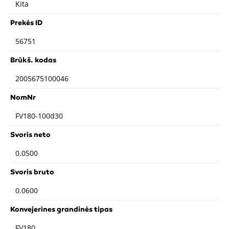
Kita
Prekės ID
56751
Brūkš. kodas
2005675100046
NomNr
FV180-100d30
Svoris neto
0.0500
Svoris bruto
0.0600
Konvejerines grandinės tipas
FV180