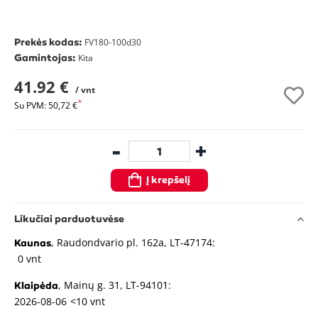
Prekės kodas:
FV180-100d30
Gamintojas:
Kita
41.92 €
/ vnt
Su PVM: 50,72 €
-
+
Į krepšelį
Likučiai parduotuvėse
, Raudondvario pl. 162a, LT-47174:
Kaunas
0 vnt
, Mainų g. 31, LT-94101:
Klaipėda
2026-08-06
<10 vnt