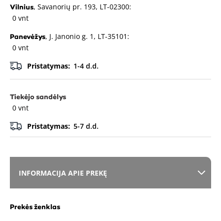
, Savanorių pr. 193, LT-02300:
Vilnius
0 vnt
, J. Janonio g. 1, LT-35101:
Panevėžys
0 vnt
Pristatymas:
1-4 d.d.
Tiekėjo sandėlys
0 vnt
Pristatymas:
5-7 d.d.
INFORMACIJA APIE PREKĘ
Prekės ženklas