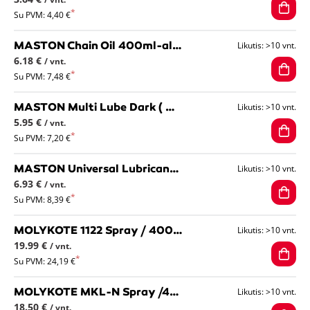
Su PVM: 4,40 €
MASTON Chain Oil 400ml-alyva grandinėms, iki +140С
Likutis: >10 vnt.
6.18 €
/ vnt.
Su PVM: 7,48 €
MASTON Multi Lube Dark ( UniVaselin) 400ml universalus,tamsus vazelinas
Likutis: >10 vnt.
5.95 €
/ vnt.
Su PVM: 7,20 €
MASTON Universal Lubricant + PTFE 400ml universalus tepalas su PTFE
Likutis: >10 vnt.
6.93 €
/ vnt.
Su PVM: 8,39 €
MOLYKOTE 1122 Spray / 400ml sintetinis grandinių tepalas, aerozolis
Likutis: >10 vnt.
19.99 €
/ vnt.
Su PVM: 24,19 €
MOLYKOTE MKL-N Spray /400ml ilgalaikio tepimo aerozolis
Likutis: >10 vnt.
18.50 €
/ vnt.