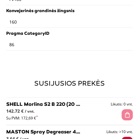
Konvejerinės grandinės žingsnis
160
Pragma CategoryID
86
SUSIJUSIOS PREKĖS
SHELL Morlina S2 B 220 (20 L) cirkuliacinių sistemų alyva
Likutis: 0 vnt.
142.72 €
/ vnt.
Su PVM: 172,69 €
MASTON Spray Degreaser 400ml - tepalų, riebalų valiklis-nuriebalintojas
Likutis: >10 vnt.
3.64 €
/ vnt.