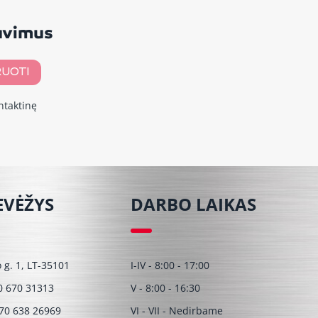
davimus
UOTI
ntaktinę
EVĖŽYS
DARBO LAIKAS
o g. 1, LT-35101
I-IV - 8:00 - 17:00
0 670 31313
V - 8:00 - 16:30
70 638 26969
VI - VII - Nedirbame