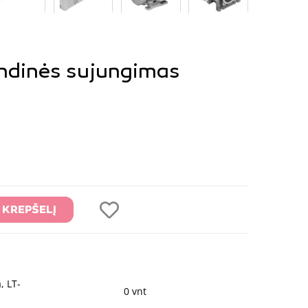
ndinės sujungimas
Į KREPŠELĮ
, LT-
0 vnt