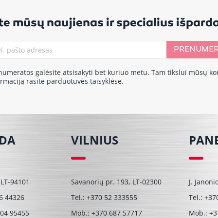
e mūsų naujienas ir specialius išpar
PRENUMER
numeratos galėsite atsisakyti bet kuriuo metu. Tam tikslui mūsų ko
ormaciją rasite parduotuvės taisyklėse.
ĖDA
VILNIUS
PAN
 LT-94101
Savanorių pr. 193, LT-02300
J. Janoni
6 44326
Tel.:
+370 52 333555
Tel.:
+37
604 95455
Mob.:
+370 687 57717
Mob.:
+3