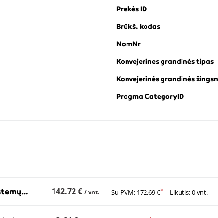
Prekės ID
Brūkš. kodas
NomNr
Konvejerines grandinės tipas
Konvejerinės grandinės žingsn
Pragma CategoryID
142.72 €
SHELL Morlina S2 B 220 (20 L) cirkuliacinių sistemų alyva
/ vnt.
Su PVM: 172,69 €
Likutis: 0 vnt.