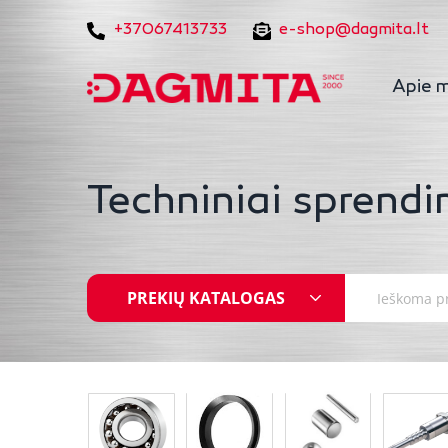
+37067413733
e-shop@dagmita.lt
Apie 
Techniniai sprendi
PREKIŲ KATALOGAS