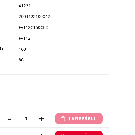
41221
2004122100042
FV112C160CLC
FV112
160
is
86
-
+
Į KREPŠELĮ