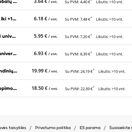
3.64 €
MASTON Spray Degreaser 400ml - tepalų, riebalų valiklis-nuriebalintojas
/ vnt.
Su PVM: 4,40 €
Likutis: >10 vnt.
6.18 €
MASTON Chain Oil 400ml-alyva grandinėms, iki +140С
/ vnt.
Su PVM: 7,48 €
Likutis: >10 vnt.
5.95 €
MASTON Multi Lube Dark ( UniVaselin) 400ml universalus,tamsus vazelinas
/ vnt.
Su PVM: 7,20 €
Likutis: >10 vnt.
6.93 €
MASTON Universal Lubricant + PTFE 400ml universalus tepalas su PTFE
/ vnt.
Su PVM: 8,39 €
Likutis: >10 vnt.
19.99 €
MOLYKOTE 1122 Spray / 400ml sintetinis grandinių tepalas, aerozolis
/ vnt.
Su PVM: 24,19 €
Likutis: >10 vnt.
18.50 €
MOLYKOTE MKL-N Spray /400ml ilgalaikio tepimo aerozolis
/ vnt.
Su PVM: 22,39 €
Likutis: >10 vnt.
vės taisyklės
Privatumo politika
ES parama
Susisiekite