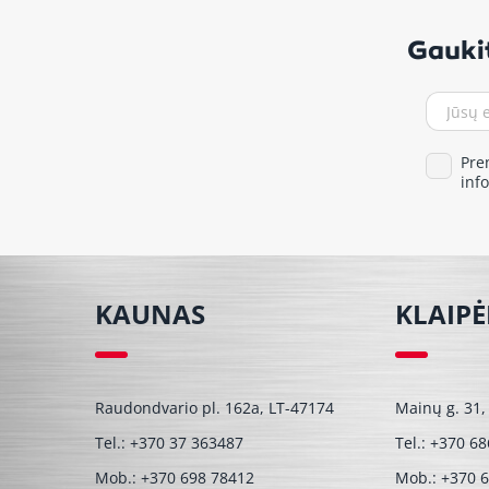
Gaukit
Pre
inf
KAUNAS
KLAIP
Raudondvario pl. 162a, LT-47174
Mainų g. 31,
Tel.:
+370 37 363487
Tel.:
+370 68
Mob.:
+370 698 78412
Mob.:
+370 