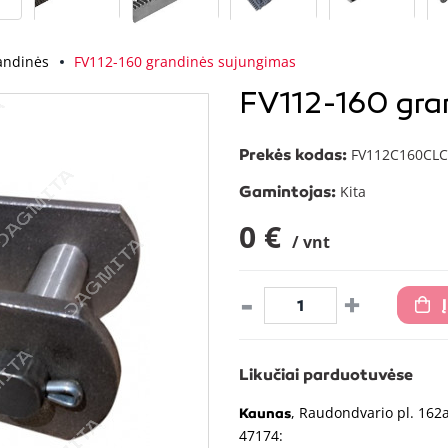
andinės
FV112-160 grandinės sujungimas
FV112-160 gra
Prekės kodas:
FV112C160CLC
Gamintojas:
Kita
0 €
/ vnt
-
+
Likučiai parduotuvėse
, Raudondvario pl. 162a
Kaunas
47174: