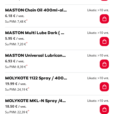
MASTON Chain Oil 400ml-alyva grandinėms, iki +140С
Likutis: >10 vnt.
6.18 €
/ vnt.
Su PVM: 7,48 €
MASTON Multi Lube Dark ( UniVaselin) 400ml universalus,tamsus vazelinas
Likutis: >10 vnt.
5.95 €
/ vnt.
Su PVM: 7,20 €
MASTON Universal Lubricant + PTFE 400ml universalus tepalas su PTFE
Likutis: >10 vnt.
6.93 €
/ vnt.
Su PVM: 8,39 €
MOLYKOTE 1122 Spray / 400ml sintetinis grandinių tepalas, aerozolis
Likutis: >10 vnt.
19.99 €
/ vnt.
Su PVM: 24,19 €
MOLYKOTE MKL-N Spray /400ml ilgalaikio tepimo aerozolis
Likutis: >10 vnt.
18.50 €
/ vnt.
Su PVM: 22,39 €