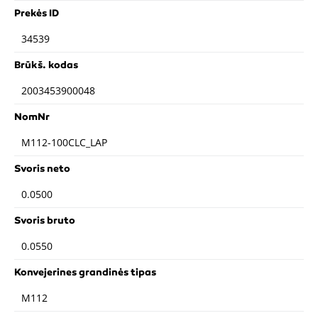
Prekės ID
34539
Brūkš. kodas
2003453900048
NomNr
M112-100CLC_LAP
Svoris neto
0.0500
Svoris bruto
0.0550
Konvejerines grandinės tipas
M112