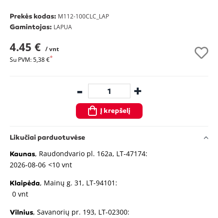
Prekės kodas:
M112-100CLC_LAP
Gamintojas:
LAPUA
4.45 €
/ vnt
Su PVM: 5,38 €
-
+
Į krepšelį
Likučiai parduotuvėse
, Raudondvario pl. 162a, LT-47174:
Kaunas
2026-08-06
<10 vnt
, Mainų g. 31, LT-94101:
Klaipėda
0 vnt
, Savanorių pr. 193, LT-02300:
Vilnius