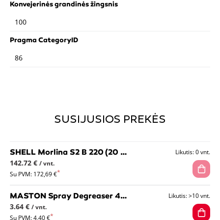
Konvejerinės grandinės žingsnis
100
Pragma CategoryID
86
SUSIJUSIOS PREKĖS
SHELL Morlina S2 B 220 (20 L) cirkuliacinių sistemų alyva
Likutis: 0 vnt.
142.72 €
/ vnt.
Su PVM: 172,69 €
MASTON Spray Degreaser 400ml - tepalų, riebalų valiklis-nuriebalintojas
Likutis: >10 vnt.
3.64 €
/ vnt.
Su PVM: 4,40 €