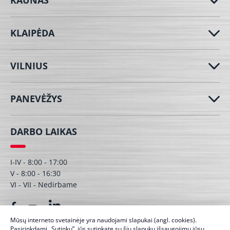
KAUNAS
KLAIPĖDA
VILNIUS
PANEVĖŽYS
DARBO LAIKAS
I-IV - 8:00 - 17:00
V - 8:00 - 16:30
VI - VII - Nedirbame
Mūsų interneto svetainėje yra naudojami slapukai (angl. cookies).
Pasirinkdami „Sutinku”, jūs sutinkate su šių slapukų išsaugojimu jūsų