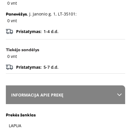
0 vnt
, J. Janonio g. 1, LT-35101:
Panevėžys
0 vnt
Pristatymas:
1-4 d.d.
Tiekėjo sandėlys
0 vnt
Pristatymas:
5-7 d.d.
INFORMACIJA APIE PREKĘ
Prekės ženklas
LAPUA